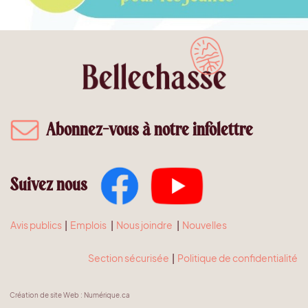
Abonnez-vous à notre infolettre
Suivez nous
Avis publics
|
Emplois
|
Nous joindre
|
Nouvelles
Section sécurisée
|
Politique de confidentialité
Création de site Web
:
Numérique.ca