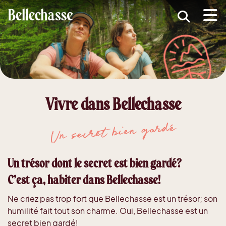
submenu (MRC )
submenu (Développement économique )
ubmenu (Services )
ubmenu (Vivre dans Bellechasse )
Vivre dans Bellechasse
ubmenu (Guide d'accueil nouveaux arrivants )
Un secret bien gardé
Un trésor dont le secret est bien gardé?
C’est ça, habiter dans Bellechasse!
Ne criez pas trop fort que Bellechasse est un trésor; son
humilité fait tout son charme. Oui, Bellechasse est un
secret bien gardé!