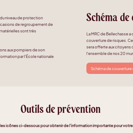
Schéma de 
du niveau de protection
es occasions de regroupement de
atérielles sont très
La MRC de Bellechasse a 
couverture de risques. Cel
sera offerte aux citoyens
ions aux pompiers de son
l'ensemble de nos 20 muni
formation par l'École nationale
Schéma de couverture
Outils de prévention
 des icônes ci-dessous pour obtenir de l'information importante pour votre