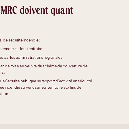
t MRC doivent quant
al de sécurité incendie;
cendie sur leur territoire;
s par les administrations régionales;
plan de mise en oeuvre du schéma de couverture de
ifs;
la Sécurité publique un rapport d'activité en sécurité
incendie survenu sur leur territoire aux fins de
ation.