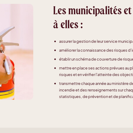
Les municipalités e
à elles :
assurer la gestion de leur service municip
améliorer la connaissance des risques d'in
établir un schéma de couverture de risque
mettre en place ses actions prévues au 
risques et en vérifier l'atteinte des object
transmettre chaque année au ministère de 
incendie et des renseignements sur chaque 
statistiques, de prévention et de planific