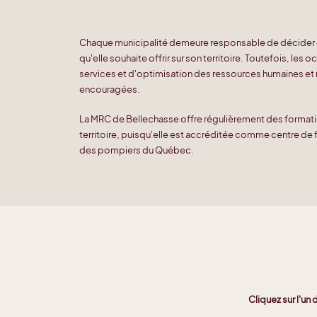
Chaque municipalité demeure responsable de décider 
qu'elle souhaite offrir sur son territoire. Toutefois, l
services et d'optimisation des ressources humaines et m
encouragées.
La MRC de Bellechasse offre régulièrement des format
territoire, puisqu'elle est accréditée comme centre de 
des pompiers du Québec.
Cliquez sur l'un