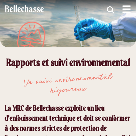
submenu (MRC )
submenu (Développement économique )
ubmenu (Services )
ubmenu (Vivre dans Bellechasse )
Rapports et suivi environnemental
ubmenu (Guide d'accueil nouveaux arrivants )
Un suivi environnemental
rigoureux
La MRC de Bellechasse exploite un lieu
d'enfouissement technique et doit se conformer
à des normes strictes de protection de