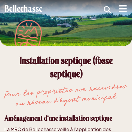
submenu (MRC )
submenu (Développement économique )
ubmenu (Services )
ubmenu (Vivre dans Bellechasse )
Installation septique (fosse
ubmenu (Guide d'accueil nouveaux arrivants )
septique)
Pour les propriétés non raccordées
au réseau d’égout municipal
Aménagement d'une installation septique
La MRC de Bellechasse veille à l'application des