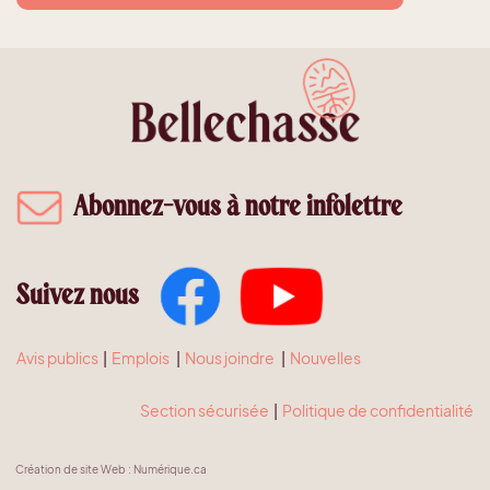
Abonnez-vous à notre infolettre
Suivez nous
Avis publics
|
Emplois
|
Nous joindre
|
Nouvelles
Section sécurisée
|
Politique de confidentialité
Création de site Web
:
Numérique.ca