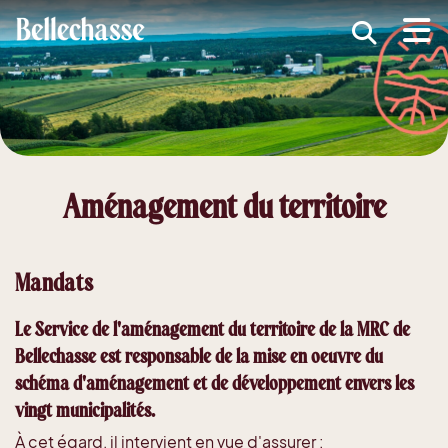
submenu (MRC )
submenu (Développement économique )
ubmenu (Services )
ubmenu (Vivre dans Bellechasse )
Aménagement du territoire
ubmenu (Guide d'accueil nouveaux arrivants )
Mandats
Le Service de l'aménagement du territoire de la MRC de
Bellechasse est responsable de la mise en oeuvre du
schéma d'aménagement et de développement envers les
vingt municipalités.
À cet égard, il intervient en vue d'assurer :