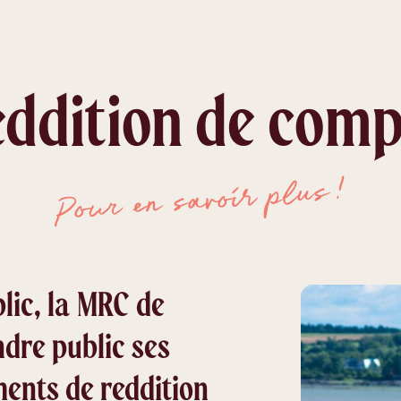
eddition de comp
!
Pour en savoir plus
lic, la MRC de
ndre public ses
ents de reddition