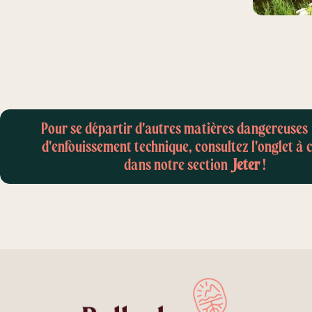
Pour se départir d'autres matières dangereuses 
d'enfouissement technique, consultez l'onglet à c
dans notre section
Jeter
!