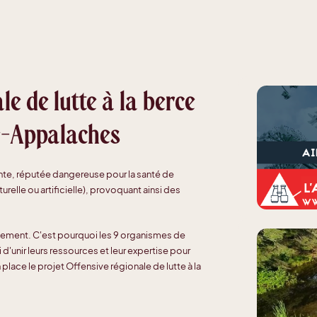
le de lutte à la berce
e-Appalaches
nte, réputée dangereuse pour la santé de
urelle ou artificielle), provoquant ainsi des
nement. C'est pourquoi les 9 organismes de
'unir leurs ressources et leur expertise pour
place le projet Offensive régionale de lutte à la