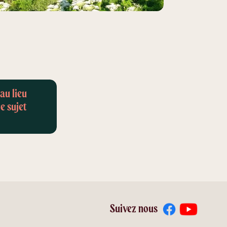
au lieu
e sujet
Suivez nous