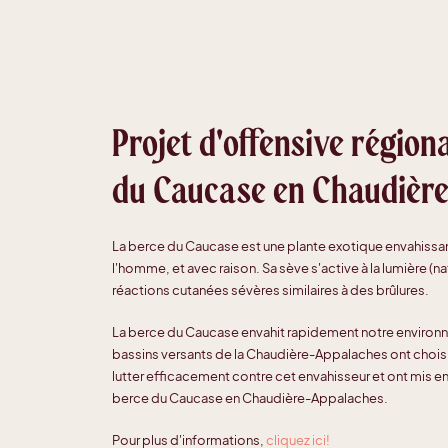
Projet d'offensive régiona
du Caucase en Chaudièr
La berce du Caucase est une plante exotique envahissa
l'homme, et avec raison. Sa sève s'active à la lumière (nat
réactions cutanées sévères similaires à des brûlures.
La berce du Caucase envahit rapidement notre environ
bassins versants de la Chaudière-Appalaches ont choisi d
lutter efficacement contre cet envahisseur et ont mis en 
berce du Caucase en Chaudière-Appalaches.
Pour plus d'informations,
cliquez ici!