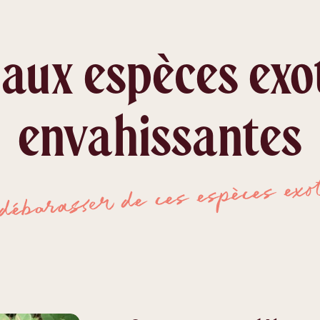
 aux espèces exo
envahissantes
débarasser de ces espèces exo