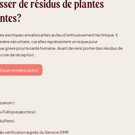
ser de résidus de plantes
antes?
es exotiques envahissantes au lieu d'enfouissement technique. Il
ière sécuritaire, car elles représentent un risque pour
que grave pour la santé humaine. Avant de venir porter des résidus de
tocole de réception.
tiques envahissantes
zianum )
 Fallopia japonica )
ulifera )
ès vérification auprès du Service GMR