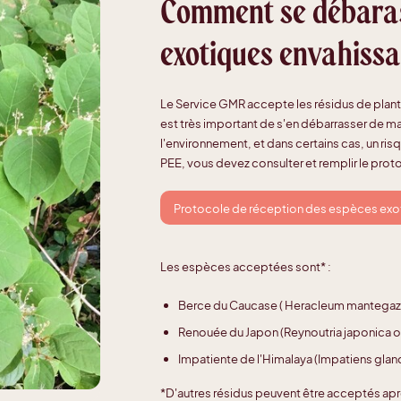
Comment se débaras
exotiques envahiss
Le Service GMR accepte les résidus de plant
est très important de s'en débarrasser de man
l'environnement, et dans certains cas, un ris
PEE, vous devez consulter et remplir le pro
Protocole de réception des espèces exo
Les espèces acceptées sont* :
Berce du Caucase ( Heracleum mantegaz
Renouée du Japon (Reynoutria japonica ou
Impatiente de l'Himalaya (Impatiens gland
*D'autres résidus peuvent être acceptés apr