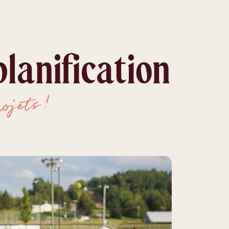
lanification
!
rojets