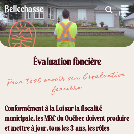
submenu (MRC )
submenu (Développement économique )
ubmenu (Services )
ubmenu (Vivre dans Bellechasse )
Évaluation foncière
ubmenu (Guide d'accueil nouveaux arrivants )
Pour tout savoir sur l’évaluation
foncière
Conformément à la Loi sur la fiscalité
municipale, les MRC du Québec doivent produire
et mettre à jour, tous les 3 ans, les rôles