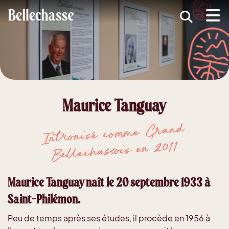
submenu (MRC )
submenu (Développement économique )
ubmenu (Services )
ubmenu (Vivre dans Bellechasse )
Maurice Tanguay
ubmenu (Guide d'accueil nouveaux arrivants )
Intronisé comme Grand
Bellechassois en 2011
Maurice Tanguay naît le 20 septembre 1933 à
Saint-Philémon.
Peu de temps après ses études, il procède en 1956 à