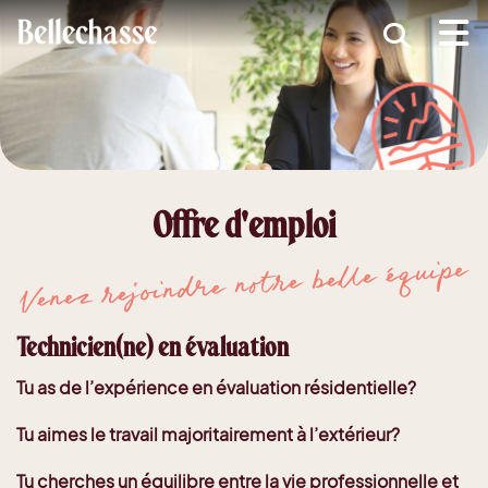
submenu (MRC )
submenu (Développement économique )
ubmenu (Services )
ubmenu (Vivre dans Bellechasse )
Offre d'emploi
ubmenu (Guide d'accueil nouveaux arrivants )
Venez rejoindre notre belle équipe
Technicien(ne) en évaluation
Tu as de l’expérience en évaluation résidentielle?
Tu aimes le travail majoritairement à l’extérieur?
Tu cherches un équilibre entre la vie professionnelle et