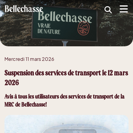
submenu (MRC )
submenu (Développement économique )
ubmenu (Services )
ubmenu (Vivre dans Bellechasse )
Mercredi 11 mars 2026
ubmenu (Guide d'accueil nouveaux arrivants )
Suspension des services de transport le 12 mars
2026
Avis à tous les utilisateurs des services de transport de la
MRC de Bellechasse!