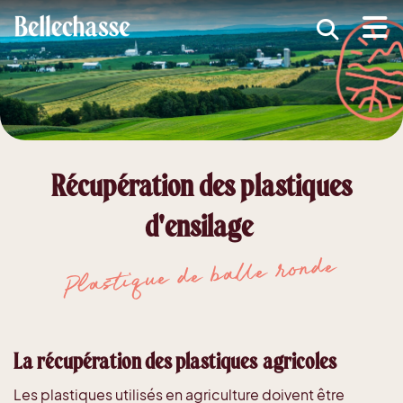
submenu (MRC )
submenu (Développement économique )
ubmenu (Services )
ubmenu (Vivre dans Bellechasse )
Récupération des plastiques
ubmenu (Guide d'accueil nouveaux arrivants )
d'ensilage
Plastique de balle ronde
La récupération des plastiques agricoles
Les plastiques utilisés en agriculture doivent être