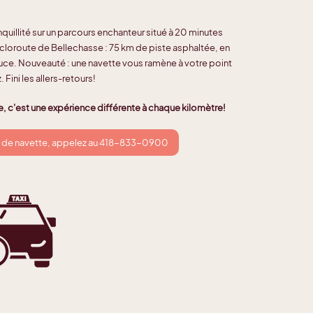
nquillité sur un parcours enchanteur situé à 20 minutes
loroute de Bellechasse : 75 km de piste asphaltée, en
Beauce. Nouveauté : une navette vous ramène à votre point
 Fini les allers-retours!
, c'est une expérience différente à chaque kilomètre!
ce de navette, appelez au 418-833-0900