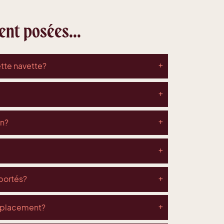
nt posées...
tte navette?
on?
portés?
déplacement?