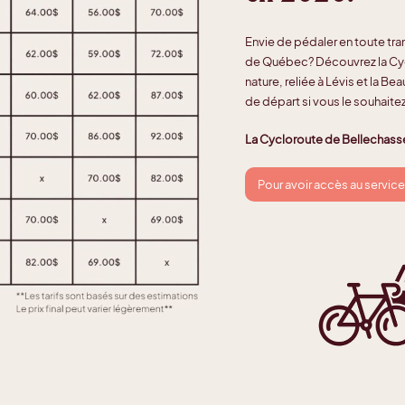
Envie de pédaler en toute tra
de Québec? Découvrez la Cyc
nature, reliée à Lévis et la 
de départ si vous le souhaitez.
La Cycloroute de Bellechasse
Pour avoir accès au servi