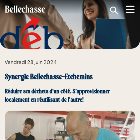
submenu (MRC )
submenu (Développement économique )
ubmenu (Services )
ubmenu (Vivre dans Bellechasse )
Vendredi 28 juin 2024
ubmenu (Guide d'accueil nouveaux arrivants )
Synergie Bellechasse-Etchemins
Réduire ses déchets d'un côté. S'approvisionner
localement en réutilisant de l'autre!