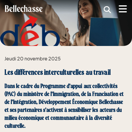
submenu (MRC )
submenu (Développement économique )
ubmenu (Services )
ubmenu (Vivre dans Bellechasse )
Jeudi 20 novembre 2025
ubmenu (Guide d'accueil nouveaux arrivants )
Les différences interculturelles au travail
Dans le cadre du Programme d'appui aux collectivités
(PAC) du ministère de l'Immigration, de la Francisation et
de l'Intégration, Développement Économique Bellechasse
et ses partenaires s'activent à sensibiliser les acteurs du
milieu économique et communautaire à la diversité
culturelle.