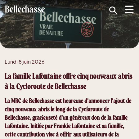
submenu (MRC )
submenu (Développement économique )
ubmenu (Services )
ubmenu (Vivre dans Bellechasse )
Lundi 8 juin 2026
ubmenu (Guide d'accueil nouveaux arrivants )
La famille Lafontaine offre cinq nouveaux abris
à la Cycloroute de Bellechasse
La MRC de Bellechasse est heureuse d'annoncer l'ajout de
cinq nouveaux abris le long de la Cycloroute de
Bellechasse, gracieuseté d'un généreux don de la famille
Lafontaine. Initiée par Frankie Lafontaine et sa famille,
cette contribution vise à offrir aux utilisateurs de la