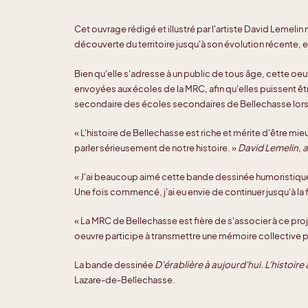
Cet ouvrage rédigé et illustré par l'artiste David Lemeli
découverte du territoire jusqu'à son évolution récente, 
Bien qu'elle s'adresse à un public de tous âge, cette oe
envoyées aux écoles de la MRC, afin qu'elles puissent êtr
secondaire des écoles secondaires de Bellechasse lors 
« L'histoire de Bellechasse est riche et mérite d'être mieu
parler sérieusement de notre histoire. »
David Lemelin, au
« J'ai beaucoup aimé cette bande dessinée humoristique. 
Une fois commencé, j'ai eu envie de continuer jusqu'à la f
« La MRC de Bellechasse est fière de s'associer à ce proje
oeuvre participe à transmettre une mémoire collective pré
La bande dessinée
D'érablière à aujourd'hui. L'histoire
Lazare-de-Bellechasse.