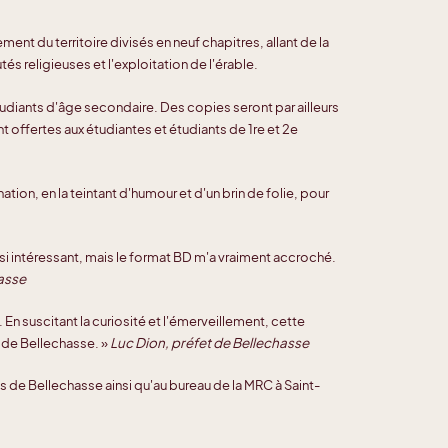
nt du territoire divisés en neuf chapitres, allant de la
 religieuses et l'exploitation de l'érable.
udiants d'âge secondaire. Des copies seront par ailleurs
 offertes aux étudiantes et étudiants de 1re et 2e
ation, en la teintant d'humour et d'un brin de folie, pour
ssi intéressant, mais le format BD m'a vraiment accroché.
hasse
 En suscitant la curiosité et l'émerveillement, cette
e de Bellechasse. »
Luc Dion, préfet de Bellechasse
 de Bellechasse ainsi qu'au bureau de la MRC à Saint-