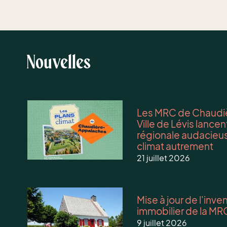
Nouvelles
Les MRC de Chaudiè
Ville de Lévis lanc
régionale audacieus
climat autrement
21 juillet 2026
Mise à jour de l'inv
immobilier de la MR
9 juillet 2026