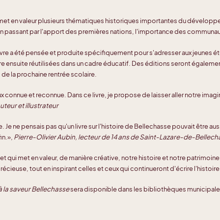
n met en valeur plusieurs thématiques historiques importantes du développeme
en passant par l'apport des premières nations, l'importance des communautés
uvre a été pensée et produite spécifiquement pour s'adresser aux jeunes ét
e ensuite réutilisées dans un cadre éducatif. Des éditions seront également
de la prochaine rentrée scolaire.
x connue et reconnue. Dans ce livre, je propose de laisser aller notre imagin
teur et illustrateur
Je ne pensais pas qu'un livre sur l'histoire de Bellechasse pouvait être au
in.»,
Pierre-Olivier Aubin, lecteur de 14 ans de Saint-Lazare-de-Bellec
t qui met en valeur, de manière créative, notre histoire et notre patrimoine.
cieuse, tout en inspirant celles et ceux qui continueront d'écrire l'histoir
 à la saveur Bellechasse
sera disponible dans les bibliothèques municipales