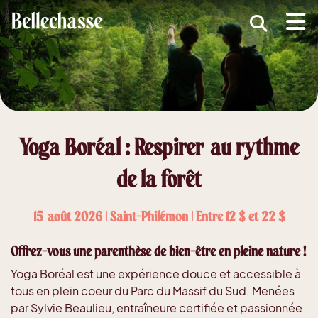
submenu (MRC )
submenu (Développement économique )
ubmenu (Services )
ubmenu (Vivre dans Bellechasse )
Yoga Boréal : Respirer au rythme
ubmenu (Guide d'accueil nouveaux arrivants )
de la forêt
15 août 2026 | Saint-Philémon | Entre 12 $ et 22 $
Offrez-vous une parenthèse de bien-être en pleine nature !
Yoga Boréal est une expérience douce et accessible à
tous en plein coeur du Parc du Massif du Sud. Menées
par Sylvie Beaulieu, entraîneure certifiée et passionnée