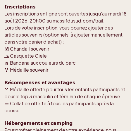
𝗜𝗻𝘀𝗰𝗿𝗶𝗽𝘁𝗶𝗼𝗻𝘀
Les inscriptions en ligne sont ouvertes jusqu'au mardi 18
août 2026, 20h00 au massifdusud.com/trail.
Lors de votre inscription, vous pourrez ajouter des
articles souvenirs (optionnels, à ajouter manuellement
dans votre panier d'achat) :
🎽 Chandail souvenir
🧢 Casquette Ciele
🧣 Bandana aux couleurs du parc
🏅 Médaille souvenir
𝗥𝗲́𝗰𝗼𝗺𝗽𝗲𝗻𝘀𝗲𝘀 𝗲𝘁 𝗮𝘃𝗮𝗻𝘁𝗮𝗴𝗲𝘀
🏅 Médaille offerte pour tous les enfants participants et
pour le top 3 masculin et féminin de chaque épreuve.
🥪 Collation offerte à tous les participants après la
course.
𝗛𝗲́𝗯𝗲𝗿𝗴𝗲𝗺𝗲𝗻𝘁𝘀 𝗲𝘁 𝗰𝗮𝗺𝗽𝗶𝗻𝗴
Pour profiter pleinement de votre expérience, nous