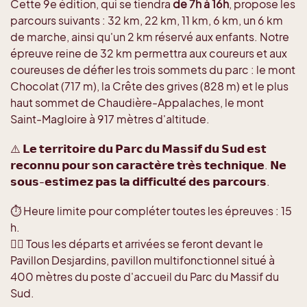
Cette 9e édition, qui se tiendra
de 7h à 16h
, propose les
parcours suivants : 32 km, 22 km, 11 km, 6 km, un 6 km
de marche, ainsi qu'un 2 km réservé aux enfants. Notre
épreuve reine de 32 km permettra aux coureurs et aux
coureuses de défier les trois sommets du parc : le mont
Chocolat (717 m), la Crête des grives (828 m) et le plus
haut sommet de Chaudière-Appalaches, le mont
Saint-Magloire à 917 mètres d'altitude.
⚠️ 𝗟𝗲 𝘁𝗲𝗿𝗿𝗶𝘁𝗼𝗶𝗿𝗲 𝗱𝘂 𝗣𝗮𝗿𝗰 𝗱𝘂 𝗠𝗮𝘀𝘀𝗶𝗳 𝗱𝘂 𝗦𝘂𝗱 𝗲𝘀𝘁
𝗿𝗲𝗰𝗼𝗻𝗻𝘂 𝗽𝗼𝘂𝗿 𝘀𝗼𝗻 𝗰𝗮𝗿𝗮𝗰𝘁𝗲̀𝗿𝗲 𝘁𝗿𝗲̀𝘀 𝘁𝗲𝗰𝗵𝗻𝗶𝗾𝘂𝗲. 𝗡𝗲
𝘀𝗼𝘂𝘀-𝗲𝘀𝘁𝗶𝗺𝗲𝘇 𝗽𝗮𝘀 𝗹𝗮 𝗱𝗶𝗳𝗳𝗶𝗰𝘂𝗹𝘁𝗲́ 𝗱𝗲𝘀 𝗽𝗮𝗿𝗰𝗼𝘂𝗿𝘀.
⏱️ Heure limite pour compléter toutes les épreuves : 15
h.
🏃‍♂️ Tous les départs et arrivées se feront devant le
Pavillon Desjardins, pavillon multifonctionnel situé à
400 mètres du poste d'accueil du Parc du Massif du
Sud.