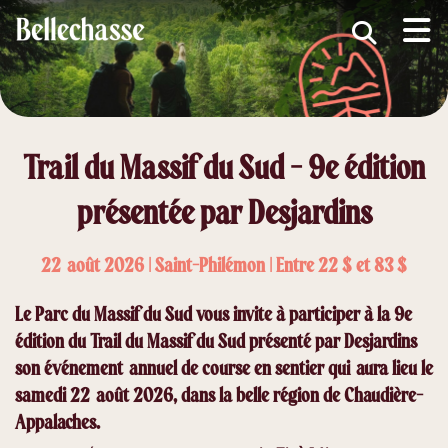
submenu (MRC )
submenu (Développement économique )
ubmenu (Services )
Trail du Massif du Sud - 9e édition
ubmenu (Vivre dans Bellechasse )
présentée par Desjardins
ubmenu (Guide d'accueil nouveaux arrivants )
22 août 2026 | Saint-Philémon | Entre 22 $ et 83 $
Le Parc du Massif du Sud vous invite à participer à la 9e
édition du Trail du Massif du Sud présenté par Desjardins
son événement annuel de course en sentier qui aura lieu le
samedi 22 août 2026, dans la belle région de Chaudière-
Appalaches.