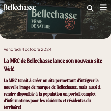
submenu (MRC )
submenu (Développement économique )
ubmenu (Services )
ubmenu (Vivre dans Bellechasse )
Vendredi 4 octobre 2024
ubmenu (Guide d'accueil nouveaux arrivants )
La MRC de Bellechasse lance son nouveau site
Web!
La MRC tenait à créer un site permettant d'intégrer la
nouvelle image de marque de Bellechasse, mais aussi à
rendre disponible à la population un portail complet
d'informations pour les résidents et résidentes du
territoire!