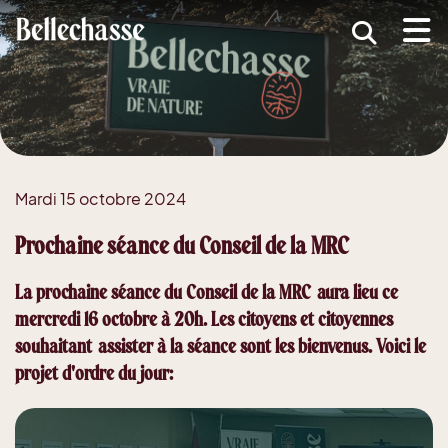
submenu (MRC )
submenu (Développement économique )
ubmenu (Services )
ubmenu (Vivre dans Bellechasse )
Mardi 15 octobre 2024
ubmenu (Guide d'accueil nouveaux arrivants )
Prochaine séance du Conseil de la MRC
La prochaine séance du Conseil de la MRC aura lieu ce
mercredi 16 octobre à 20h. Les citoyens et citoyennes
souhaitant assister à la séance sont les bienvenus. Voici le
projet d'ordre du jour: