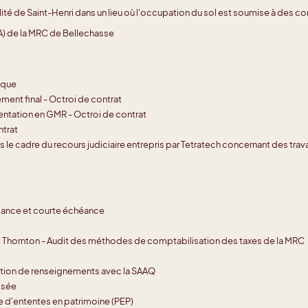
lité de Saint-Henri dans un lieu où l'occupation du sol est soumise à des con
) de la MRC de Bellechasse
ique
ment final - Octroi de contrat
mentation en GMR - Octroi de contrat
ntrat
s le cadre du recours judiciaire entrepris par Tetratech concernant des tra
ance et courte échéance
hornton - Audit des méthodes de comptabilisation des taxes de la MRC
ation de renseignements avec la SAAQ
isée
e d'ententes en patrimoine (PEP)