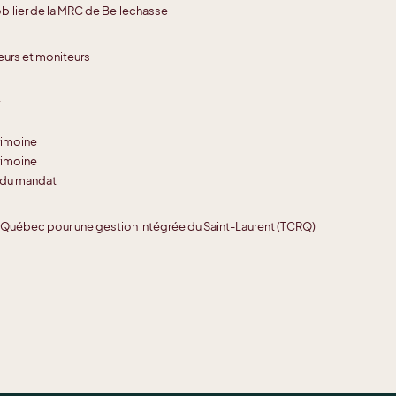
bilier de la MRC de Bellechasse
eurs et moniteurs
rimoine
rimoine
 du mandat
e Québec pour une gestion intégrée du Saint-Laurent (TCRQ)