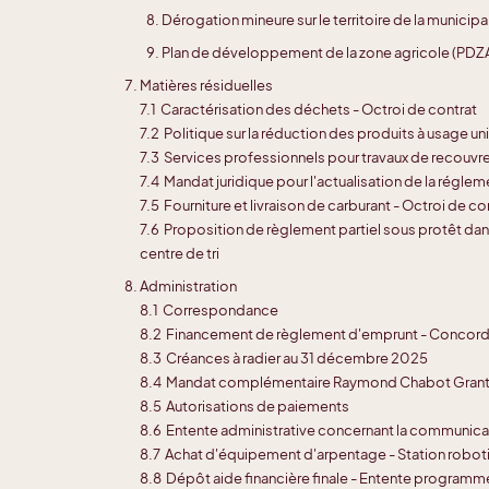
Dérogation mineure sur le territoire de la municipa
Plan de développement de la zone agricole (PDZA
Matières résiduelles
7.1 Caractérisation des déchets - Octroi de contrat
7.2 Politique sur la réduction des produits à usage un
7.3 Services professionnels pour travaux de recouvre
7.4 Mandat juridique pour l'actualisation de la régle
7.5 Fourniture et livraison de carburant - Octroi de co
7.6 Proposition de règlement partiel sous protêt dan
centre de tri
Administration
8.1 Correspondance
8.2 Financement de règlement d'emprunt - Concord
8.3 Créances à radier au 31 décembre 2025
8.4 Mandat complémentaire Raymond Chabot Grant T
8.5 Autorisations de paiements
8.6 Entente administrative concernant la communic
8.7 Achat d'équipement d'arpentage - Station robot
8.8 Dépôt aide financière finale - Entente programm