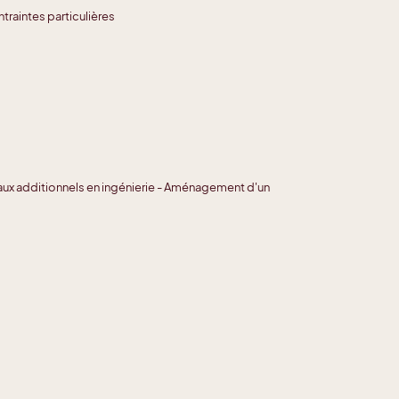
traintes particulières
vaux additionnels en ingénierie - Aménagement d'un