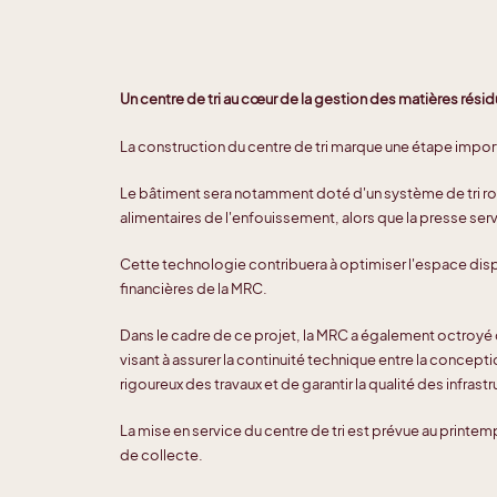
Un centre de tri au cœur de la gestion des matières résid
La construction du centre de tri marque une étape import
Le bâtiment sera notamment doté d'un système de tri rob
alimentaires de l'enfouissement, alors que la presse ser
Cette technologie contribuera à optimiser l'espace dispo
financières de la MRC.
Dans le cadre de ce projet, la MRC a également octroyé de
visant à assurer la continuité technique entre la concepti
rigoureux des travaux et de garantir la qualité des infrast
La mise en service du centre de tri est prévue au pri
de collecte.