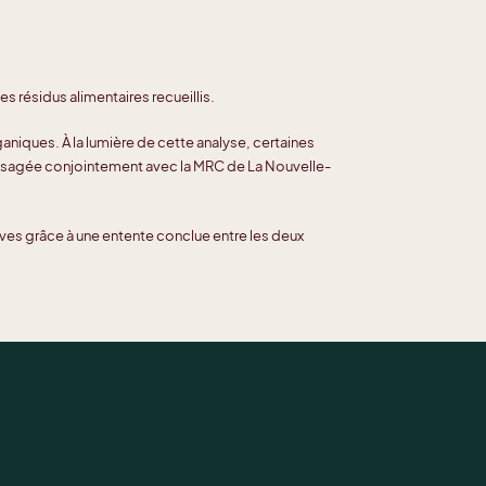
s résidus alimentaires recueillis.
rganiques. À la lumière de cette analyse, certaines
isagée conjointement avec la MRC de La Nouvelle-
uves grâce à une entente conclue entre les deux