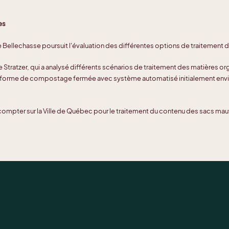
es
e Bellechasse poursuit l'évaluation des différentes options de traitement de
ise Stratzer, qui a analysé différents scénarios de traitement des matières o
ateforme de compostage fermée avec système automatisé initialement env
a compter sur la Ville de Québec pour le traitement du contenu des sacs ma