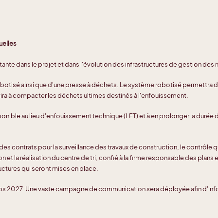
uelles
ante dans le projet et dans l'évolution des infrastructures de gestion des 
otisé ainsi que d'une presse à déchets. Le système robotisé permettra de 
vira à compacter les déchets ultimes destinés à l'enfouissement.
nible au lieu d'enfouissement technique (LET) et à en prolonger la durée 
s contrats pour la surveillance des travaux de construction, le contrôle qu
on et la réalisation du centre de tri, confié à la firme responsable des plan
ructures qui seront mises en place.
ntemps 2027. Une vaste campagne de communication sera déployée afin d'