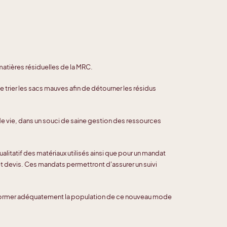
matières résiduelles de la MRC.
trier les sacs mauves afin de détourner les résidus
de vie, dans un souci de saine gestion des ressources
alitatif des matériaux utilisés ainsi que pour un mandat
s et devis. Ces mandats permettront d'assurer un suivi
informer adéquatement la population de ce nouveau mode