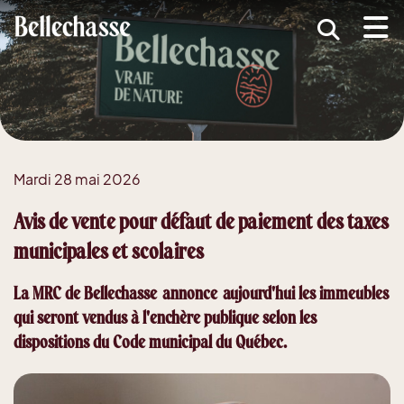
submenu (MRC )
submenu (Développement économique )
ubmenu (Services )
ubmenu (Vivre dans Bellechasse )
Mardi 28 mai 2026
ubmenu (Guide d'accueil nouveaux arrivants )
Avis de vente pour défaut de paiement des taxes
municipales et scolaires
La MRC de Bellechasse annonce aujourd'hui les immeubles
qui seront vendus à l'enchère publique selon les
dispositions du Code municipal du Québec.